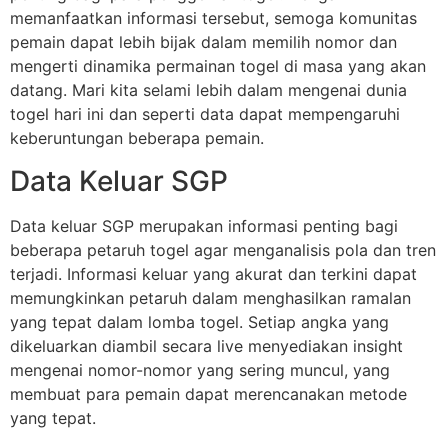
memanfaatkan informasi tersebut, semoga komunitas
pemain dapat lebih bijak dalam memilih nomor dan
mengerti dinamika permainan togel di masa yang akan
datang. Mari kita selami lebih dalam mengenai dunia
togel hari ini dan seperti data dapat mempengaruhi
keberuntungan beberapa pemain.
Data Keluar SGP
Data keluar SGP merupakan informasi penting bagi
beberapa petaruh togel agar menganalisis pola dan tren
terjadi. Informasi keluar yang akurat dan terkini dapat
memungkinkan petaruh dalam menghasilkan ramalan
yang tepat dalam lomba togel. Setiap angka yang
dikeluarkan diambil secara live menyediakan insight
mengenai nomor-nomor yang sering muncul, yang
membuat para pemain dapat merencanakan metode
yang tepat.