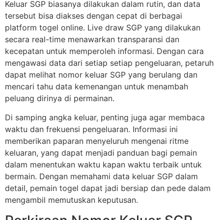
Keluar SGP biasanya dilakukan dalam rutin, dan data
tersebut bisa diakses dengan cepat di berbagai
platform togel online. Live draw SGP yang dilakukan
secara real-time menawarkan transparansi dan
kecepatan untuk memperoleh informasi. Dengan cara
mengawasi data dari setiap setiap pengeluaran, petaruh
dapat melihat nomor keluar SGP yang berulang dan
mencari tahu data kemenangan untuk menambah
peluang dirinya di permainan.
Di samping angka keluar, penting juga agar membaca
waktu dan frekuensi pengeluaran. Informasi ini
memberikan paparan menyeluruh mengenai ritme
keluaran, yang dapat menjadi panduan bagi pemain
dalam menentukan waktu kapan waktu terbaik untuk
bermain. Dengan memahami data keluar SGP dalam
detail, pemain togel dapat jadi bersiap dan pede dalam
mengambil memutuskan keputusan.