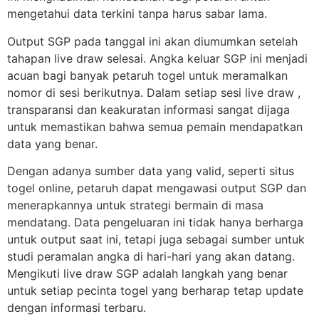
mengetahui data terkini tanpa harus sabar lama.
Output SGP pada tanggal ini akan diumumkan setelah
tahapan live draw selesai. Angka keluar SGP ini menjadi
acuan bagi banyak petaruh togel untuk meramalkan
nomor di sesi berikutnya. Dalam setiap sesi live draw ,
transparansi dan keakuratan informasi sangat dijaga
untuk memastikan bahwa semua pemain mendapatkan
data yang benar.
Dengan adanya sumber data yang valid, seperti situs
togel online, petaruh dapat mengawasi output SGP dan
menerapkannya untuk strategi bermain di masa
mendatang. Data pengeluaran ini tidak hanya berharga
untuk output saat ini, tetapi juga sebagai sumber untuk
studi peramalan angka di hari-hari yang akan datang.
Mengikuti live draw SGP adalah langkah yang benar
untuk setiap pecinta togel yang berharap tetap update
dengan informasi terbaru.