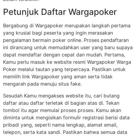
Petunjuk Daftar Wargapoker
Bergabung di Wargapoker merupakan langkah pertama
yang krusial bagi peserta yang ingin merasakan
pengalaman bermain poker online. Proses pendaftaran
ini dirancang untuk memudahkan user yang baru supaya
dapat mendaftar dengan cepat dan mudah. Pertama,
Kamu perlu masuk ke website resmi Wargapoker Warga
Poker melalui tautan yang terpercaya. Pastikan untuk
memilih link Wargapoker yang aman serta tidak
mengarah pada menuju situs fake.
Sesudah Kamu mengakses website itu, cari butang
daftar atau daftar terletak di bagian atas di. Tekan
tombol itu agar memulai proses proses. Kamu akan
diminta untuk mengisikan formulir registrasi berisi data
pribadi yang, seperti nama lengkap, alamat email,
telepon, serta kata sandi. Pastikan bahwa semua data