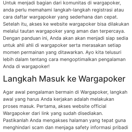
Untuk menjadi bagian dari komunitas di wargapoker,
anda perlu memahami langkah-langkah registrasi atau
cara daftar wargapoker yang sederhana dan cepat.
Setelah itu, akses ke website wargapoker bisa dilakukan
melalui tautan wargapoker yang aman dan terpercaya.
Dengan panduan ini, Anda akan akan menjadi siap sedia
untuk ahli ahli di wargapoker serta merasakan setiap
momen permainan yang ditawarkan. Ayo kita telusuri
lebih dalam tentang cara mengoptimalkan pengalaman
Anda di wargapoker!
Langkah Masuk ke Wargapoker
Agar awal pengalaman bermain di Wargapoker, langkah
awal yang harus Anda kerjakan adalah melakukan
proses masuk. Pertama, akses website official
Wargapoker dari link yang sudah disediakan.
Pastikanlah Anda mengakses halaman yang tepat guna
menghindari scam dan menjaga safety informasi pribadi