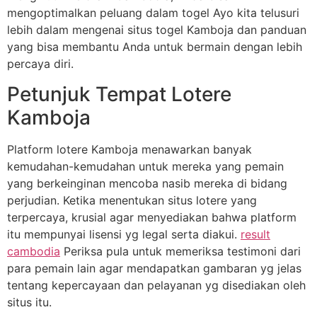
mengoptimalkan peluang dalam togel Ayo kita telusuri
lebih dalam mengenai situs togel Kamboja dan panduan
yang bisa membantu Anda untuk bermain dengan lebih
percaya diri.
Petunjuk Tempat Lotere
Kamboja
Platform lotere Kamboja menawarkan banyak
kemudahan-kemudahan untuk mereka yang pemain
yang berkeinginan mencoba nasib mereka di bidang
perjudian. Ketika menentukan situs lotere yang
terpercaya, krusial agar menyediakan bahwa platform
itu mempunyai lisensi yg legal serta diakui.
result
cambodia
Periksa pula untuk memeriksa testimoni dari
para pemain lain agar mendapatkan gambaran yg jelas
tentang kepercayaan dan pelayanan yg disediakan oleh
situs itu.