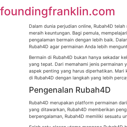
Skip
foundingfranklin.com
to
content
Dalam dunia perjudian online, Rubah4D tela
meraih keuntungan. Bagi pemula, mempelajari
pengalaman bermain dengan lebih baik. Dalam
Rubah4D agar permainan Anda lebih mengun
Bermain di Rubah4D bukan hanya sekadar ke
yang tepat. Dari memahami jenis permainan y
aspek penting yang harus diperhatikan. Mari 
di Rubah4D dengan langkah yang lebih percay
Pengenalan Rubah4D
Rubah4D merupakan platform permainan darin
yang ditawarkan, Rubah4D memberikan penga
berpengalaman, Rubah4D memiliki sesuatu u