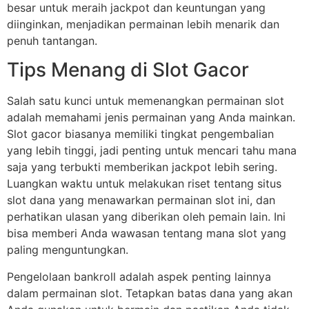
besar untuk meraih jackpot dan keuntungan yang
diinginkan, menjadikan permainan lebih menarik dan
penuh tantangan.
Tips Menang di Slot Gacor
Salah satu kunci untuk memenangkan permainan slot
adalah memahami jenis permainan yang Anda mainkan.
Slot gacor biasanya memiliki tingkat pengembalian
yang lebih tinggi, jadi penting untuk mencari tahu mana
saja yang terbukti memberikan jackpot lebih sering.
Luangkan waktu untuk melakukan riset tentang situs
slot dana yang menawarkan permainan slot ini, dan
perhatikan ulasan yang diberikan oleh pemain lain. Ini
bisa memberi Anda wawasan tentang mana slot yang
paling menguntungkan.
Pengelolaan bankroll adalah aspek penting lainnya
dalam permainan slot. Tetapkan batas dana yang akan