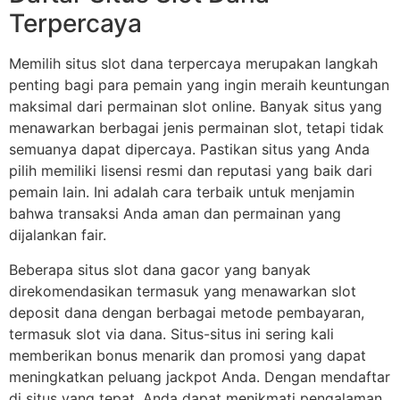
Terpercaya
Memilih situs slot dana terpercaya merupakan langkah
penting bagi para pemain yang ingin meraih keuntungan
maksimal dari permainan slot online. Banyak situs yang
menawarkan berbagai jenis permainan slot, tetapi tidak
semuanya dapat dipercaya. Pastikan situs yang Anda
pilih memiliki lisensi resmi dan reputasi yang baik dari
pemain lain. Ini adalah cara terbaik untuk menjamin
bahwa transaksi Anda aman dan permainan yang
dijalankan fair.
Beberapa situs slot dana gacor yang banyak
direkomendasikan termasuk yang menawarkan slot
deposit dana dengan berbagai metode pembayaran,
termasuk slot via dana. Situs-situs ini sering kali
memberikan bonus menarik dan promosi yang dapat
meningkatkan peluang jackpot Anda. Dengan mendaftar
di situs yang tepat, Anda dapat menikmati pengalaman