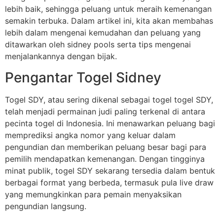
lebih baik, sehingga peluang untuk meraih kemenangan
semakin terbuka. Dalam artikel ini, kita akan membahas
lebih dalam mengenai kemudahan dan peluang yang
ditawarkan oleh sidney pools serta tips mengenai
menjalankannya dengan bijak.
Pengantar Togel Sidney
Togel SDY, atau sering dikenal sebagai togel togel SDY,
telah menjadi permainan judi paling terkenal di antara
pecinta togel di Indonesia. Ini menawarkan peluang bagi
memprediksi angka nomor yang keluar dalam
pengundian dan memberikan peluang besar bagi para
pemilih mendapatkan kemenangan. Dengan tingginya
minat publik, togel SDY sekarang tersedia dalam bentuk
berbagai format yang berbeda, termasuk pula live draw
yang memungkinkan para pemain menyaksikan
pengundian langsung.