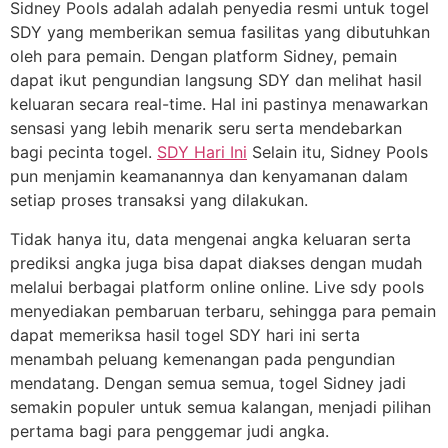
Sidney Pools adalah adalah penyedia resmi untuk togel
SDY yang memberikan semua fasilitas yang dibutuhkan
oleh para pemain. Dengan platform Sidney, pemain
dapat ikut pengundian langsung SDY dan melihat hasil
keluaran secara real-time. Hal ini pastinya menawarkan
sensasi yang lebih menarik seru serta mendebarkan
bagi pecinta togel.
SDY Hari Ini
Selain itu, Sidney Pools
pun menjamin keamanannya dan kenyamanan dalam
setiap proses transaksi yang dilakukan.
Tidak hanya itu, data mengenai angka keluaran serta
prediksi angka juga bisa dapat diakses dengan mudah
melalui berbagai platform online online. Live sdy pools
menyediakan pembaruan terbaru, sehingga para pemain
dapat memeriksa hasil togel SDY hari ini serta
menambah peluang kemenangan pada pengundian
mendatang. Dengan semua semua, togel Sidney jadi
semakin populer untuk semua kalangan, menjadi pilihan
pertama bagi para penggemar judi angka.