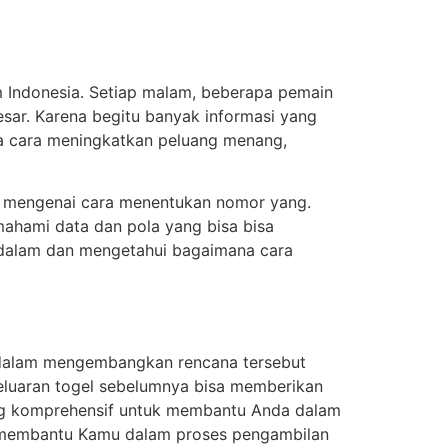
m Indonesia. Setiap malam, beberapa pemain
r. Karena begitu banyak informasi yang
na cara meningkatkan peluang menang,
n mengenai cara menentukan nomor yang.
mahami data dan pola yang bisa bisa
 dalam dan mengetahui bagaimana cara
de dalam mengembangkan rencana tersebut
eluaran togel sebelumnya bisa memberikan
ang komprehensif untuk membantu Anda dalam
sa membantu Kamu dalam proses pengambilan