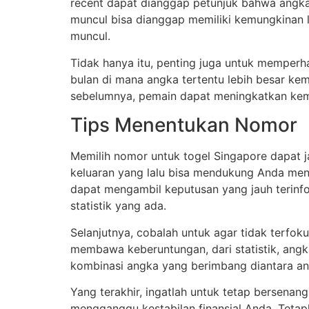
recent dapat dianggap petunjuk bahwa angka 
muncul bisa dianggap memiliki kemungkinan 
muncul.
Tidak hanya itu, penting juga untuk memper
bulan di mana angka tertentu lebih besar k
sebelumnya, pemain dapat meningkatkan ke
Tips Menentukan Nomor
Memilih nomor untuk togel Singapore dapat j
keluaran yang lalu bisa mendukung Anda men
dapat mengambil keputusan yang jauh terinf
statistik yang ada.
Selanjutnya, cobalah untuk agar tidak terfo
membawa keberuntungan, dari statistik, angka
kombinasi angka yang berimbang diantara ang
Yang terakhir, ingatlah untuk tetap bersenang
mengganggu kestabilan finansial Anda. Tetap