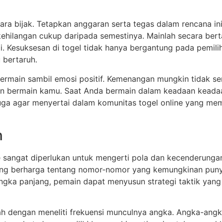
secara bijak. Tetapkan anggaran serta tegas dalam rencana 
ehilangan cukup daripada semestinya. Mainlah secara ber
i. Kesuksesan di togel tidak hanya bergantung pada pemili
bertaruh.
ermain sambil emosi positif. Kemenangan mungkin tidak sena
n bermain kamu. Saat Anda bermain dalam keadaan keadaan
juga agar menyertai dalam komunitas togel online yang me
n
 sangat diperlukan untuk mengerti pola dan kecenderungan
g berharga tentang nomor-nomor yang kemungkinan puny
ngka panjang, pemain dapat menyusun strategi taktik yang
ah dengan meneliti frekuensi munculnya angka. Angka-angk