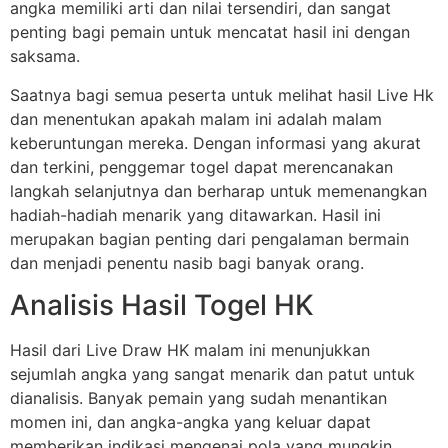
angka memiliki arti dan nilai tersendiri, dan sangat
penting bagi pemain untuk mencatat hasil ini dengan
saksama.
Saatnya bagi semua peserta untuk melihat hasil Live Hk
dan menentukan apakah malam ini adalah malam
keberuntungan mereka. Dengan informasi yang akurat
dan terkini, penggemar togel dapat merencanakan
langkah selanjutnya dan berharap untuk memenangkan
hadiah-hadiah menarik yang ditawarkan. Hasil ini
merupakan bagian penting dari pengalaman bermain
dan menjadi penentu nasib bagi banyak orang.
Analisis Hasil Togel HK
Hasil dari Live Draw HK malam ini menunjukkan
sejumlah angka yang sangat menarik dan patut untuk
dianalisis. Banyak pemain yang sudah menantikan
momen ini, dan angka-angka yang keluar dapat
memberikan indikasi mengenai pola yang mungkin