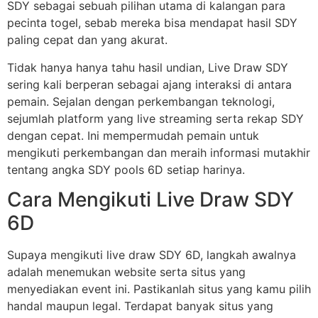
SDY sebagai sebuah pilihan utama di kalangan para
pecinta togel, sebab mereka bisa mendapat hasil SDY
paling cepat dan yang akurat.
Tidak hanya hanya tahu hasil undian, Live Draw SDY
sering kali berperan sebagai ajang interaksi di antara
pemain. Sejalan dengan perkembangan teknologi,
sejumlah platform yang live streaming serta rekap SDY
dengan cepat. Ini mempermudah pemain untuk
mengikuti perkembangan dan meraih informasi mutakhir
tentang angka SDY pools 6D setiap harinya.
Cara Mengikuti Live Draw SDY
6D
Supaya mengikuti live draw SDY 6D, langkah awalnya
adalah menemukan website serta situs yang
menyediakan event ini. Pastikanlah situs yang kamu pilih
handal maupun legal. Terdapat banyak situs yang