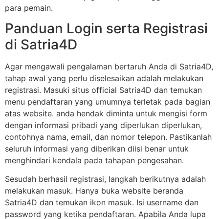
para pemain.
Panduan Login serta Registrasi
di Satria4D
Agar mengawali pengalaman bertaruh Anda di Satria4D,
tahap awal yang perlu diselesaikan adalah melakukan
registrasi. Masuki situs official Satria4D dan temukan
menu pendaftaran yang umumnya terletak pada bagian
atas website. anda hendak diminta untuk mengisi form
dengan informasi pribadi yang diperlukan diperlukan,
contohnya nama, email, dan nomor telepon. Pastikanlah
seluruh informasi yang diberikan diisi benar untuk
menghindari kendala pada tahapan pengesahan.
Sesudah berhasil registrasi, langkah berikutnya adalah
melakukan masuk. Hanya buka website beranda
Satria4D dan temukan ikon masuk. Isi username dan
password yang ketika pendaftaran. Apabila Anda lupa