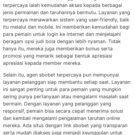
terpercaya ialah kemudahan akses kepada berbagai
jenis permainan dan taruhannya bermutu. Layanan yang
terpercaya menawarkan sistem yang user-friendly, baik
itu melalui dan mobile. Ini memberikan kemudahan bagi
para pemain untuk login ke internet dan menjelajahi
beragam opsi judi bola dengan lebih nyaman. Tidak
hanya itu, mereka juga memberikan bonus serta
promosi yang menarik sebagai bentuk apresiasi
apresiasi kepada member mereka.
Selain itu, agen sbobet terpercaya pun mempunyai
layanan pelanggan siap membantu setiap saat. Layanan
ini sangat penting untuk para pemain yang mungkin
sering punya pertanyaan atau mengalami masalah saat
bermain. Dengan layanan yang pelanggan yang
responsif, pemain bisa secara cepat menerima solusi
dan kembali mengalami pengalaman taruhan online
mereka. Ada situs dengan link sbobet yang transparan
serta mudah diakses juga menjadi keunggulan untuk