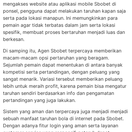
mengakses website atau aplikasi mobile Sbobet di
ponsel, pengguna dapat melakukan taruhan kapan saja
serta pada lokasi manapun. Ini memungkinkan para
pemain agar tidak terbatas dalam jam serta lokasi
spesifik, membuat proses bertaruhan menjadi luas dan
berkesan.
Di samping itu, Agen Sbobet terpercaya memberikan
macam-macam opsi pertaruhan yang beragam.
Sejumlah pemain dapat menentukan di antara banyak
kompetisi serta pertandingan, dengan peluang yang
sangat menarik. Variasi tersebut memberikan peluang
lebih untuk meraih profit, karena pemain bisa mengatur
taruhan sendiri berdasarkan info dan pengamatan
pertandingan yang juga lakukan.
Sistem yang aman dan terpercaya juga menjadi menjadi
sebuah manfaat taruhan bola di internet pada Sbobet.
Dengan adanya fitur login yang aman serta layanan