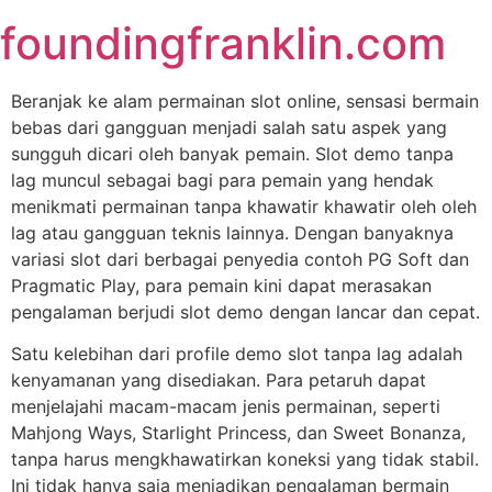
Skip
foundingfranklin.com
to
content
Beranjak ke alam permainan slot online, sensasi bermain
bebas dari gangguan menjadi salah satu aspek yang
sungguh dicari oleh banyak pemain. Slot demo tanpa
lag muncul sebagai bagi para pemain yang hendak
menikmati permainan tanpa khawatir khawatir oleh oleh
lag atau gangguan teknis lainnya. Dengan banyaknya
variasi slot dari berbagai penyedia contoh PG Soft dan
Pragmatic Play, para pemain kini dapat merasakan
pengalaman berjudi slot demo dengan lancar dan cepat.
Satu kelebihan dari profile demo slot tanpa lag adalah
kenyamanan yang disediakan. Para petaruh dapat
menjelajahi macam-macam jenis permainan, seperti
Mahjong Ways, Starlight Princess, dan Sweet Bonanza,
tanpa harus mengkhawatirkan koneksi yang tidak stabil.
Ini tidak hanya saja menjadikan pengalaman bermain