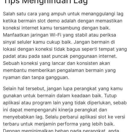
Tips Menghindari Lag
Salah satu cara yang ampuh untuk menanggulangi lag
ketika bermain slot demo adalah dengan memastikan
koneksi internet kamu tersambung dengan baik.
Manfaatkan jaringan Wi-Fi yang stabil atau periksa
sinyal seluler kamu cukup baik. Jangan bermain di
lokasi dengan koneksi tidak bagus seperti tempat yang
padat atau pada saat puncak penggunaan internet.
Sebuah koneksi yang lancar dan konsisten akan
membantu memberikan pengalaman bermain yang
nyaman dan tanpa gangguan.
Selain hal tersebut, jangan lupa perangkat yang kamu
gunakan untuk bermain dalam keadaan baik. Tutup
aplikasi atau program lain yang tidak diperlukan, sebab
ini dapat mempengaruhi kinerja perangkat dan
menyebabkan lag. Selalu perbarui aplikasi slot ke versi
terbaru untuk menjamin performa yang lebih baik.
Dengan meminimalkan beban pada perangkat, anda