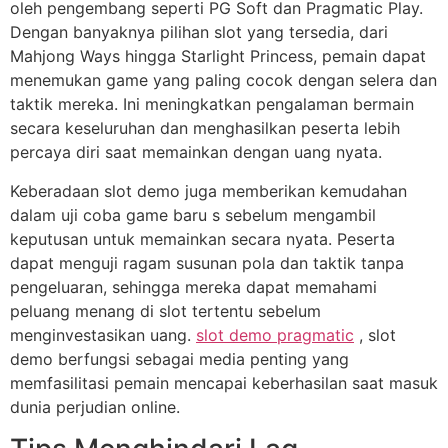
oleh pengembang seperti PG Soft dan Pragmatic Play.
Dengan banyaknya pilihan slot yang tersedia, dari
Mahjong Ways hingga Starlight Princess, pemain dapat
menemukan game yang paling cocok dengan selera dan
taktik mereka. Ini meningkatkan pengalaman bermain
secara keseluruhan dan menghasilkan peserta lebih
percaya diri saat memainkan dengan uang nyata.
Keberadaan slot demo juga memberikan kemudahan
dalam uji coba game baru s sebelum mengambil
keputusan untuk memainkan secara nyata. Peserta
dapat menguji ragam susunan pola dan taktik tanpa
pengeluaran, sehingga mereka dapat memahami
peluang menang di slot tertentu sebelum
menginvestasikan uang.
slot demo pragmatic
, slot
demo berfungsi sebagai media penting yang
memfasilitasi pemain mencapai keberhasilan saat masuk
dunia perjudian online.